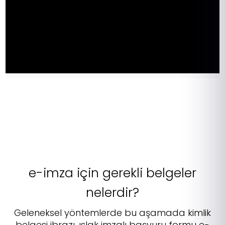
e-i̇mza için gerekli belgeler
nelerdir?
Geleneksel yöntemlerde bu aşamada kimlik
belgesi ibrazı, ıslak imzalı başvuru formu e-